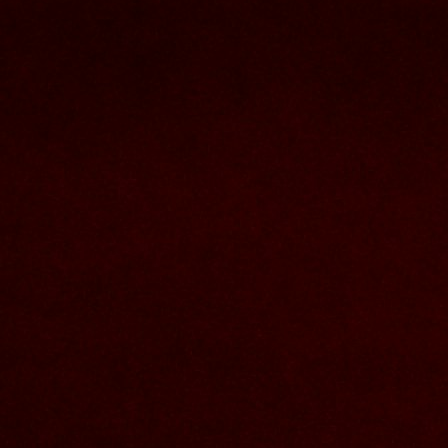
Nous joindre
Nom et prenom
Courriel
Sujet
Votre message