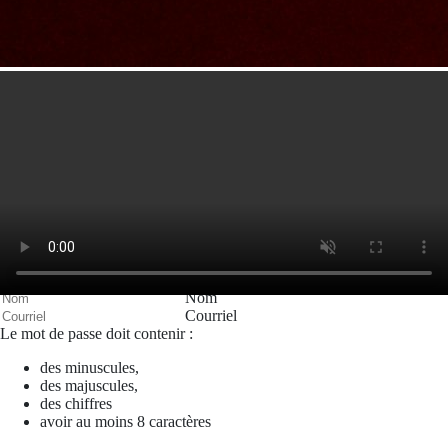
Valider
Mon espace
Courriel
Mot de passe
Se rappeler de moi
Connexion
Mot de passe oublié
Recherche
Créer un compte
Prénom
Nom
Courriel
Le mot de passe doit contenir :
des minuscules,
des majuscules,
des chiffres
avoir au moins 8 caractères