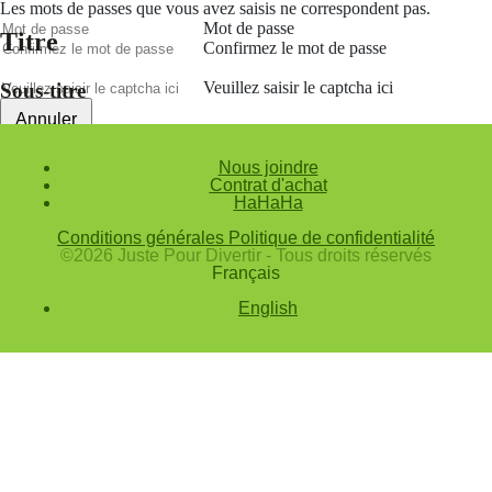
Les mots de passes que vous avez saisis ne correspondent pas.
Mot de passe
Titre
Confirmez le mot de passe
Veuillez saisir le captcha ici
Sous-titre
Annuler
Valider
Nous joindre
Contrat d'achat
Mot de passe oublié
HaHaHa
Saisissez l'adresse e-mail que vous utilisez pour vous connecter.
Conditions générales
Politique de confidentialité
Courriel
©2026 Juste Pour Divertir - Tous droits réservés
Français
Annuler
English
Valider