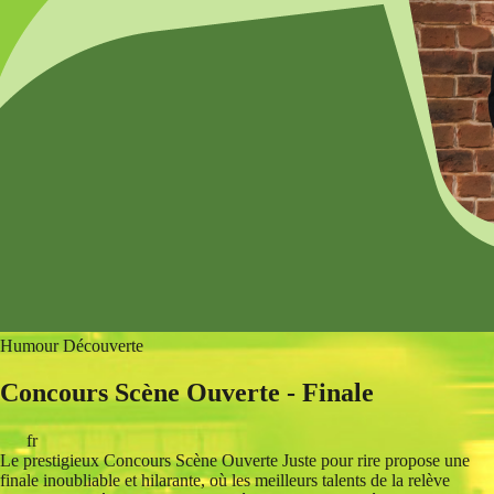
Humour
Découverte
Concours Scène Ouverte - Finale
fr
Le prestigieux Concours Scène Ouverte Juste pour rire propose une
finale inoubliable et hilarante, où les meilleurs talents de la relève