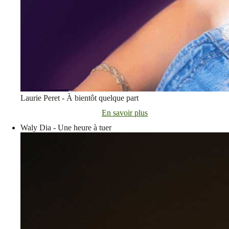
Laurie Peret - À bientôt quelque part
En savoir plus
Waly Dia - Une heure à tuer